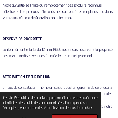
Notre garantie se limite au remplacement des produits reconnus
défectueux. Les produits détériorés ne pourront être remplacés que dans
la mesure où cette détérioration nous incombe.
RÉSERVE DE PROPRIÉTÉ
Conformément à la loi du 12 mai 1980, nous nous réservons la propriété
des marchandises vendues jusqu'à leur complet paiement.
ATTRIBUTION DE JURIDICTION
En cas de contestation, même en cas d'appel en garantie de défendeurs,
le tribunal de commerce de Niort sera seul compétent nonobstant toute
Ce site Web utilise des cookies pour améliorer votre expérience
clause contraire; aucune clause imprimée ou manuscrite de nos
et afficher des publicités personnalisées. En cliquant sur
contreparties ne nous est opposable qu'après acceptation écrite de notre
"Accepter", vous consentez à l'utilisation de tous les cookies.
part.