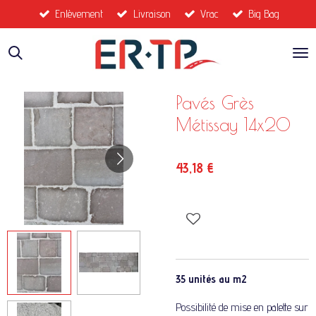
Enlèvement
Livraison
Vrac
Big Bag
Passer
au
contenu
principal
Pavés Grès
Métissay 14x20
43,18 €
35 unités au m2
Possibilité de mise en palette
sur