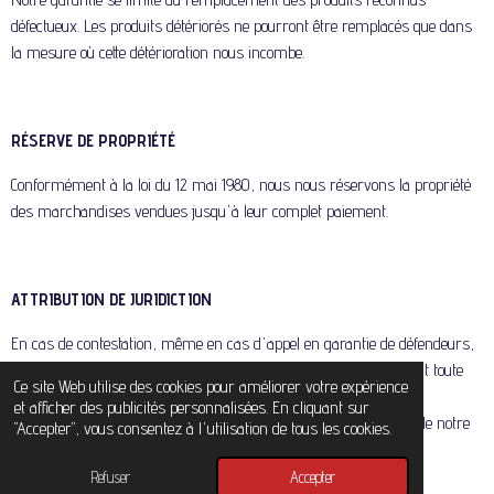
défectueux. Les produits détériorés ne pourront être remplacés que dans
la mesure où cette détérioration nous incombe.
RÉSERVE DE PROPRIÉTÉ
Conformément à la loi du 12 mai 1980, nous nous réservons la propriété
des marchandises vendues jusqu'à leur complet paiement.
ATTRIBUTION DE JURIDICTION
En cas de contestation, même en cas d'appel en garantie de défendeurs,
le tribunal de commerce de Niort sera seul compétent nonobstant toute
Ce site Web utilise des cookies pour améliorer votre expérience
clause contraire; aucune clause imprimée ou manuscrite de nos
et afficher des publicités personnalisées. En cliquant sur
contreparties ne nous est opposable qu'après acceptation écrite de notre
"Accepter", vous consentez à l'utilisation de tous les cookies.
part.
© 2024 - 2026 ERTP
Refuser
Accepter