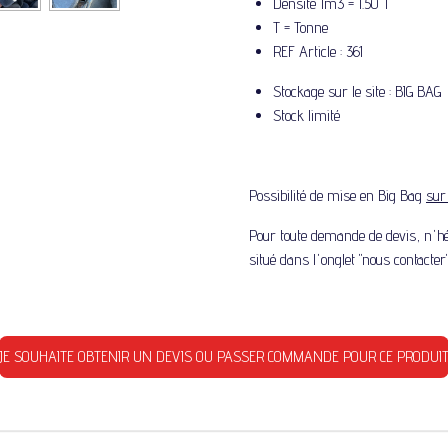
Densité 1m3 = 1.50 T
T = Tonne
REF Article : 361
Stockage sur le site : BIG BAG
Stock limité
Possibilité de mise en Big Bag
su
Pour toute demande de devis, n'hés
situé dans l'onglet "nous contacter"
JE SOUHAITE OBTENIR UN DEVIS OU PASSER COMMANDE POUR CE PRODUI