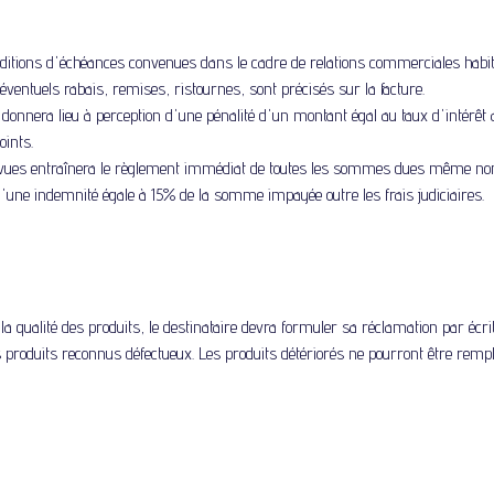
ditions d'échéances convenues dans le cadre de relations commerciales habitu
entuels rabais, remises, ristournes, sont précisés sur la facture.
donnera lieu à perception d'une pénalité d'un montant égal au taux d'intérêt 
oints.
évues entraînera le règlement immédiat de toutes les sommes dues même non 
d'une indemnité égale à 15% de la somme impayée outre les frais judiciaires.
la qualité des produits, le destinataire devra formuler sa réclamation par écr
 produits reconnus défectueux. Les produits détériorés ne pourront être remp