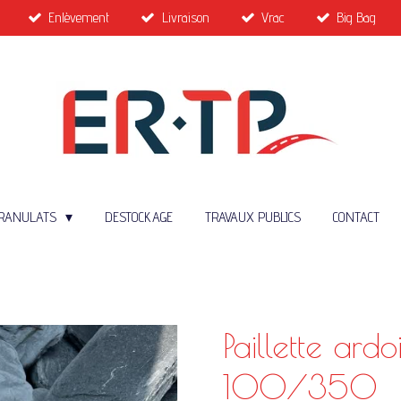
Enlèvement
Livraison
Vrac
Big Bag
RANULATS
DESTOCKAGE
TRAVAUX PUBLICS
CONTACT
Paillette ardo
100/350