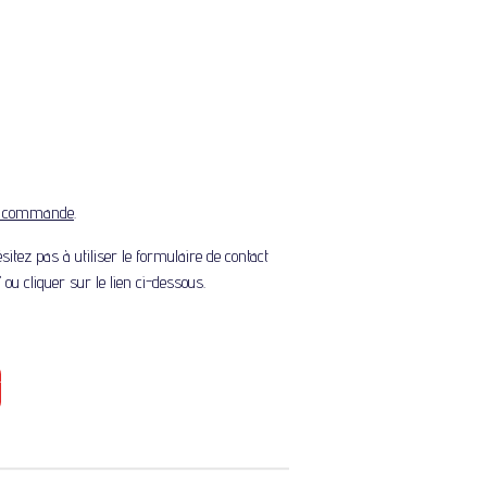
r commande
.
itez pas à utiliser le formulaire de contact
 ou cliquer sur le lien ci-dessous.
T