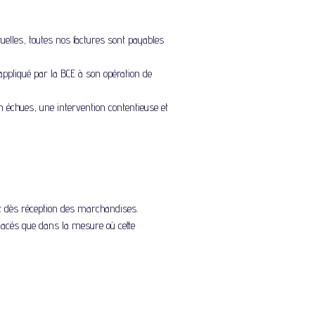
elles, toutes nos factures sont payables
appliqué par la BCE à son opération de
échues, une intervention contentieuse et
it dès réception des marchandises.
lacés que dans la mesure où cette