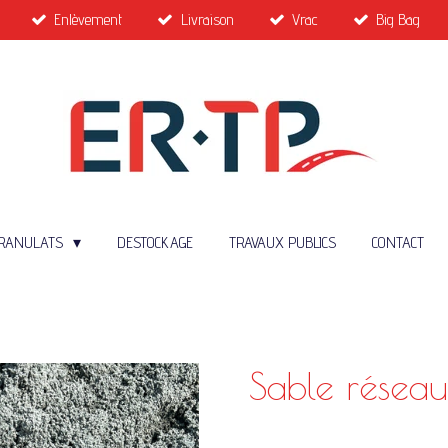
Enlèvement
Livraison
Vrac
Big Bag
RANULATS
DESTOCKAGE
TRAVAUX PUBLICS
CONTACT
Sable rése