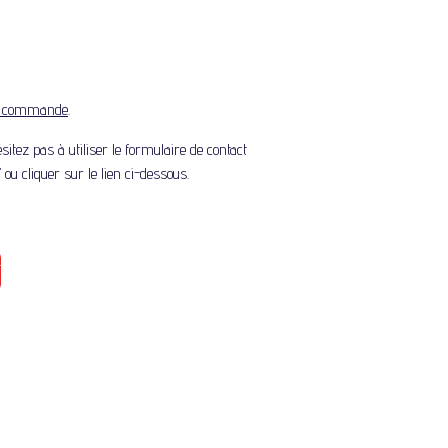
r commande
.
itez pas à utiliser le formulaire de contact
 ou cliquer sur le lien ci-dessous.
T