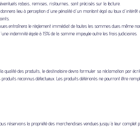
entuels rabais, remises, ristournes, sont précisés sur la facture.
donnera lieu à perception d'une pénalité d'un montant égal au taux d'intérêt 
oints.
évues entraînera le règlement immédiat de toutes les sommes dues même non 
d'une indemnité égale à 15% de la somme impayée outre les frais judiciaires.
la qualité des produits, le destinataire devra formuler sa réclamation par écr
 produits reconnus défectueux. Les produits détériorés ne pourront être remp
nous réservons la propriété des marchandises vendues jusqu'à leur complet 