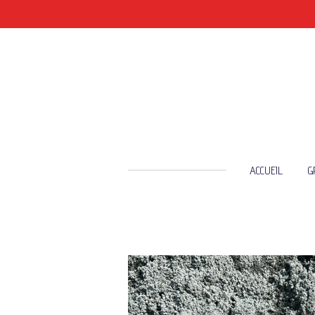
Passer
au
contenu
principal
ACCUEIL
G