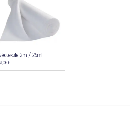
Géotextile 2m / 25ml
81,06 €