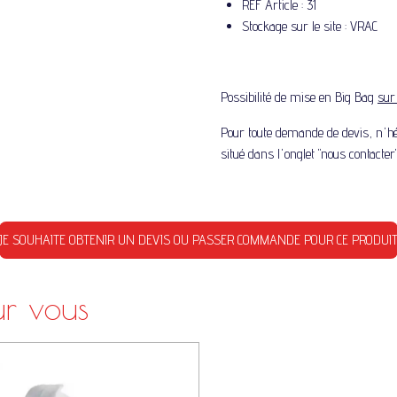
REF Article : 31
Stockage sur le site : VRAC
Possibilité de mise en Big Bag
su
Pour toute demande de devis, n'hés
situé dans l'onglet "nous contacter"
JE SOUHAITE OBTENIR UN DEVIS OU PASSER COMMANDE POUR CE PRODUI
r vous