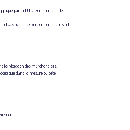
appliqué par la BCE à son opération de
échues, une intervention contentieuse et
it dès réception des marchandises.
lacés que dans la mesure où cette
paiement.